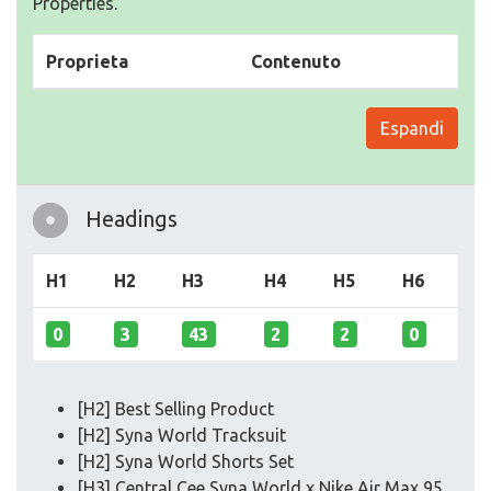
Properties.
Proprieta
Contenuto
Espandi
Headings
H1
H2
H3
H4
H5
H6
0
3
43
2
2
0
[H2] Best Selling Product
[H2] Syna World Tracksuit
[H2] Syna World Shorts Set
[H3] Central Cee Syna World x Nike Air Max 95