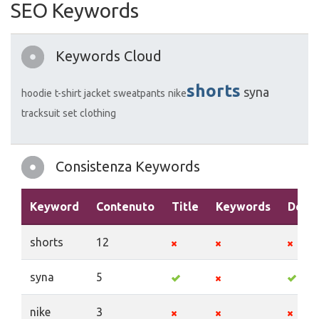
SEO Keywords
Keywords Cloud
shorts
syna
hoodie
t-shirt
jacket
sweatpants
nike​
tracksuit
set
clothing
Consistenza Keywords
Keyword
Contenuto
Title
Keywords
Descr
shorts
12
syna
5
nike​
3